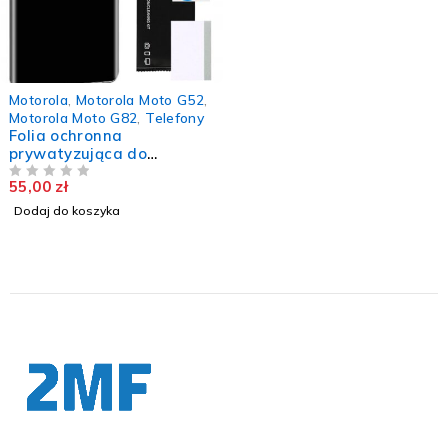
Motorola
,
Motorola Moto G52
,
Motorola Moto G82
,
Telefony
Folia ochronna
prywatyzująca do
MOTOROLA MOTO G52
55,00
zł
G82 hydrożelowa mocna
NA 5
TPU
Dodaj do koszyka