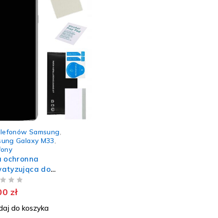
elefonów Samsung
,
ung Galaxy M33
,
fony
a ochronna
watyzująca do
sung Galaxy M33
rożelowa na ekran
00
zł
aj do koszyka