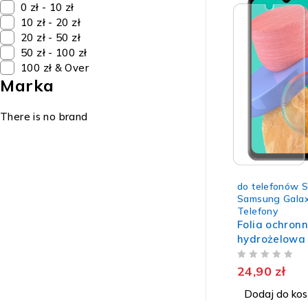
0 zł - 10 zł
10 zł - 20 zł
20 zł - 50 zł
50 zł - 100 zł
100 zł & Over
Marka
There is no brand
do telefonów 
Samsung Gala
Telefony
Folia ochron
hydrożelow
GALAXY M33 
NA 5
wytrzymała 
24,90
zł
Dodaj do kos