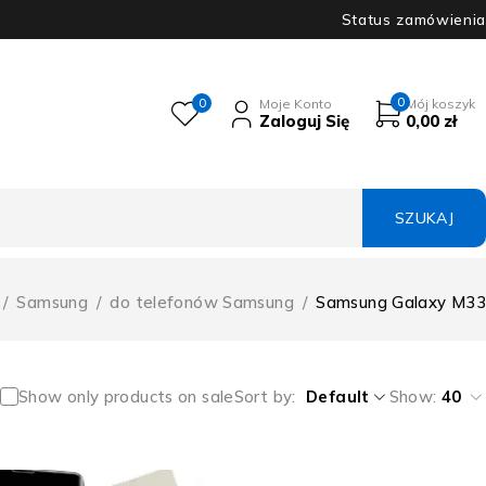
Status zamówienia
0
0
Moje Konto
Mój koszyk
Zaloguj Się
0,00
zł
/
Samsung
/
do telefonów Samsung
/
Samsung Galaxy M33
Show only products on sale
Sort by
Default
Show:
40