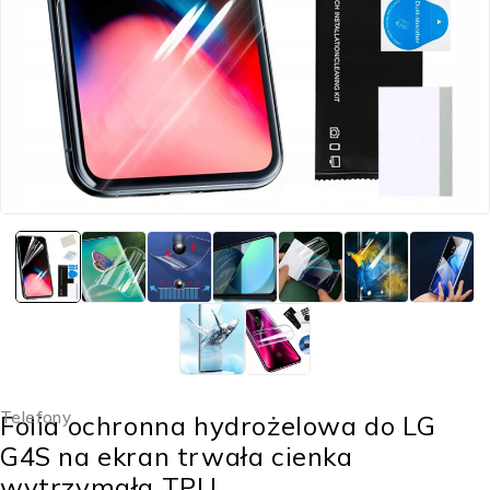
Telefony
Folia ochronna hydrożelowa do LG
G4S na ekran trwała cienka
wytrzymała TPU