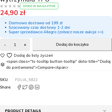
10000 W MAGAZYNIE
24,90
zł
NA 5
Darmowa dostawa od 199 zł
Szacowany czas dostawy 1-2 dni
Super sprzedawca Allegro (zobacz nasze aukcje >>)
Dodaj do koszyka
<span class="ts-tooltip button-tooltip" data-title="Dodaj
do porównania">Compare</span>
SKU:
FOLIA_5822
Share:
PRODUCT DETAILS