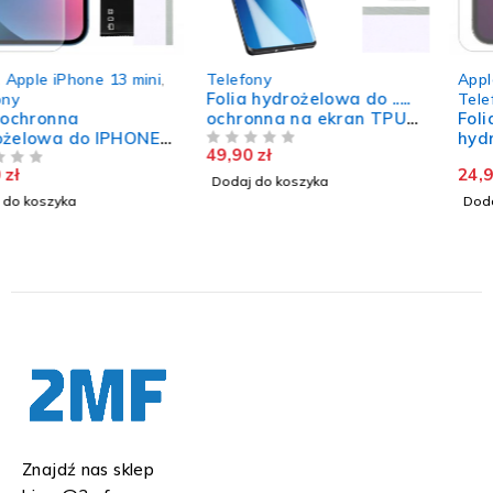
Telefony
Apple
,
Apple iPhone 13 Pro
,
Folia hydrożelowa do .....
Telefony
ochronna na ekran TPU
Folia ochronna
szkło 2 sztuki
hydrożelowa do IPHONE
49,90
zł
NA 5
13 PRO wytrzymała szkło
24,90
zł
niepękająceTPU
NA 5
Dodaj do koszyka
Dodaj do koszyka
Znajdź nas sklep