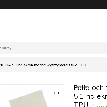
 NOKIA 5.1 na ekran mocna wytrzymała szkło TPU
Folia oc
Telefony
5.1 na e
TPU