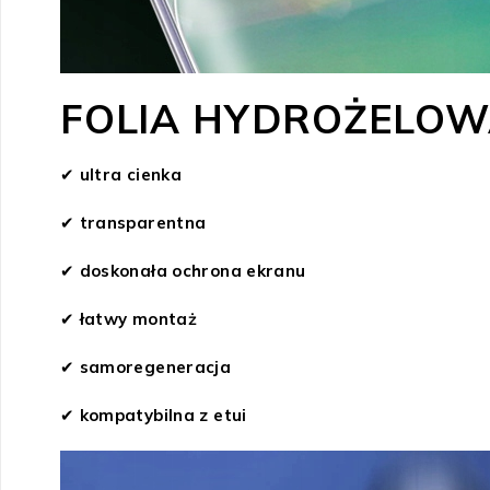
FOLIA HYDROŻELOW
✔
ultra cienka
✔
transparentna
✔
doskonała ochrona ekranu
✔
łatwy montaż
✔
samoregeneracja
✔
kompatybilna z etui