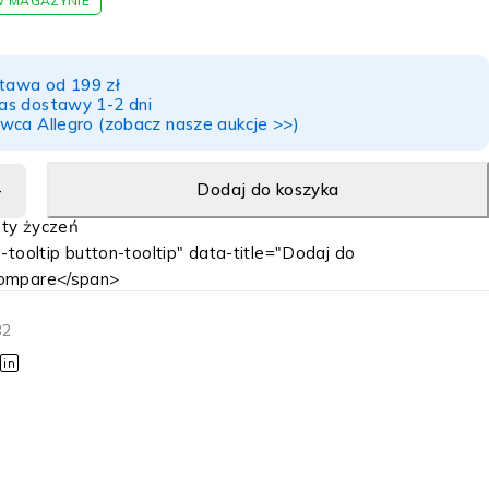
W MAGAZYNIE
awa od 199 zł
as dostawy 1-2 dni
wca Allegro (zobacz nasze aukcje >>)
Dodaj do koszyka
-tooltip button-tooltip" data-title="Dodaj do
ompare</span>
82