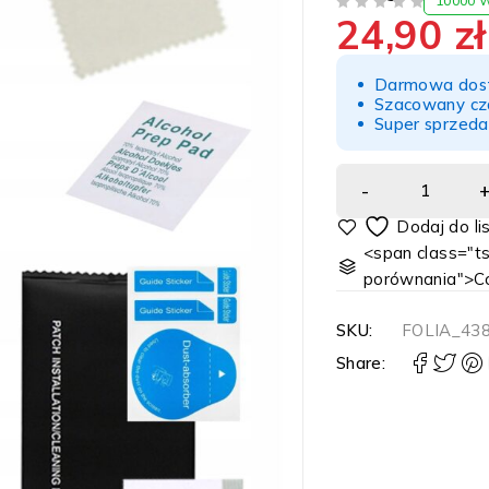
10000 
24,90
zł
NA 5
Darmowa dost
Szacowany cz
Super sprzeda
<span class="ts
porównania">C
SKU:
FOLIA_43
Share: