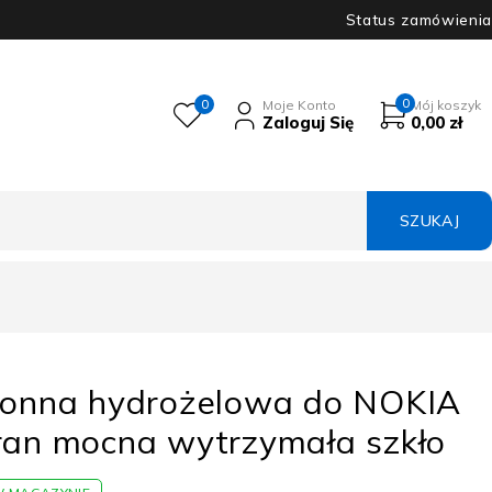
Status zamówienia
0
0
Moje Konto
Mój koszyk
Zaloguj Się
0,00
zł
hronna hydrożelowa do NOKIA
kran mocna wytrzymała szkło