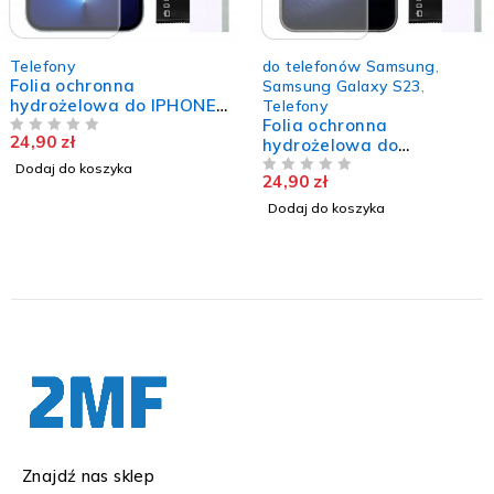
Telefony
do telefonów Samsung
,
Folia ochronna
Samsung Galaxy S23
,
hydrożelowa do IPHONE
Telefony
13 PRO MAX wytrzymała
Folia ochronna
24,90
zł
mocna szkło TPU
NA 5
hydrożelowa do
SAMSUNG GALAXY S23
Dodaj do koszyka
24,90
zł
trwała szkło nie pęka
NA 5
TPU
Dodaj do koszyka
Znajdź nas sklep