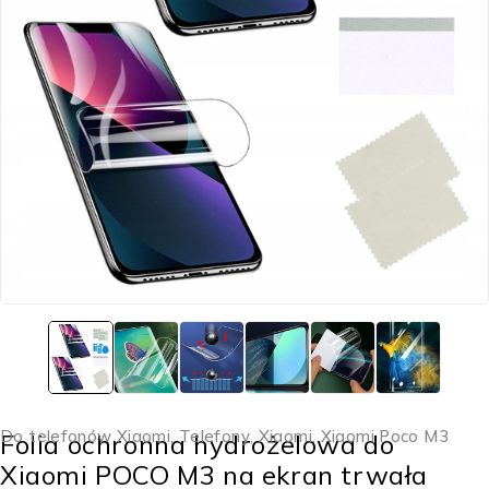
Do telefonów Xiaomi
,
Telefony
,
Xiaomi
,
Xiaomi Poco M3
Folia ochronna hydrożelowa do
Xiaomi POCO M3 na ekran trwała