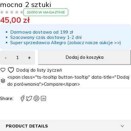
mocna 2 sztuki
10000 W MAGAZYNIE
45,00
zł
NA 5
Darmowa dostawa od 199 zł
Szacowany czas dostawy 1-2 dni
Super sprzedawca Allegro (zobacz nasze aukcje >>)
Dodaj do koszyka
<span class="ts-tooltip button-tooltip" data-title="Dodaj
do porównania">Compare</span>
Share:
PRODUCT DETAILS