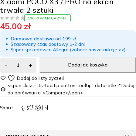
Xiaomi POCO X3 / PRO na ekran
trwała 2 sztuki
10000 W MAGAZYNIE
45,00
zł
NA 5
Darmowa dostawa od 199 zł
Szacowany czas dostawy 1-2 dni
Super sprzedawca Allegro (zobacz nasze aukcje >>)
Dodaj do koszyka
<span class="ts-tooltip button-tooltip" data-title="Dodaj
do porównania">Compare</span>
Share: