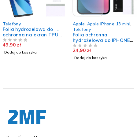
Telefony
Apple
,
Apple iPhone 13 mini
,
Folia hydrożelowa do .....
Telefony
ochronna na ekran TPU
Folia ochronna
szkło 2 sztuki
hydrożelowa do IPHONE
49,90
zł
NA 5
13 MINI wytrzymała szkło
24,90
zł
nie pęka TPU
NA 5
Dodaj do koszyka
Dodaj do koszyka