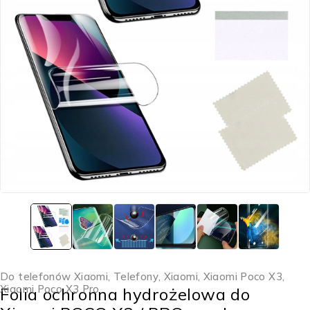
Do telefonów Xiaomi
,
Telefony
,
Xiaomi
,
Xiaomi Poco X3
,
Xiaomi Poco X3 Pro
Folia ochronna hydrożelowa do