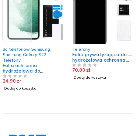
do telefonów Samsung
,
Telefony
Folia prywatyzująca do ....
Samsung Galaxy S22
,
hydrożelowa ochronna
Telefony
Folia ochronna
TPU szkło
70,00
zł
hydrożelowa do
NA 5
SAMSUNG GALAXY S22
Dodaj do koszyka
24,90
zł
5G trwała mocna szkło
NA 5
TPU
Dodaj do koszyka