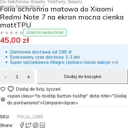
Do telefonów Xiaomi
,
Telefony
,
Xiaomi
,
Xiaomi Redmi Note 7
Folia ochronna matowa do Xiaomi
Redmi Note 7 na ekran mocna cienka
mattTPU
10000 W MAGAZYNIE
45,00
zł
NA 5
Darmowa dostawa od 199 zł
Szacowany czas dostawy 1-2 dni
Super sprzedawca Allegro (zobacz nasze aukcje >>)
Dodaj do koszyka
<span class="ts-tooltip button-tooltip" data-title="Dodaj
do porównania">Compare</span>
SKU:
FOLIA_2080
Share: