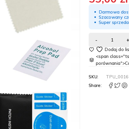
Darmowa dost
Szacowany cz
Super sprzeda
<span class="ts
porównania">C
SKU:
TPU_0016
Share: