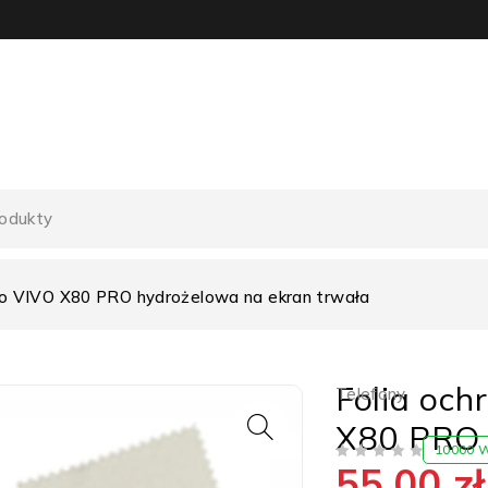
do VIVO X80 PRO hydrożelowa na ekran trwała
Folia oc
Telefony
X80 PRO 
10000 
55,00
zł
NA 5