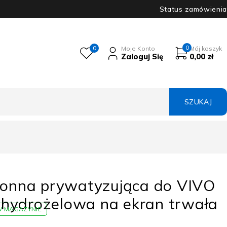
Status zamówienia
0
0
Moje Konto
Mój koszyk
Zaloguj Się
0,00
zł
hronna prywatyzująca do VIVO
hydrożelowa na ekran trwała
W MAGAZYNIE