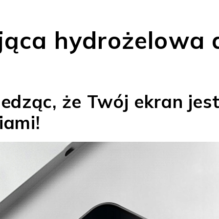
ująca hydrożelowa
iedząc, że Twój ekran jes
iami!