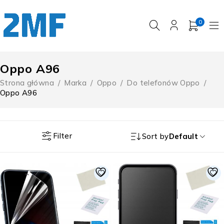
0
Oppo A96
Strona główna
/
Marka
/
Oppo
/
Do telefonów Oppo
/
Oppo A96
Filter
Sort by
Default