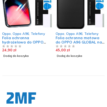
Oppo
,
Oppo A96
,
Telefony
Oppo
,
Oppo A96
,
Telefony
Folia ochronna
Folia ochronna matowa
hydrożelowa do OPPO
do OPPO A96 GLOBAL na
A96 GLOBAL na ekran
ekran hydrożelowa mocna
24,90
zł
45,00
zł
trwała wytrzymała
NA 5
trwała
NA 5
Dodaj do koszyka
Dodaj do koszyka