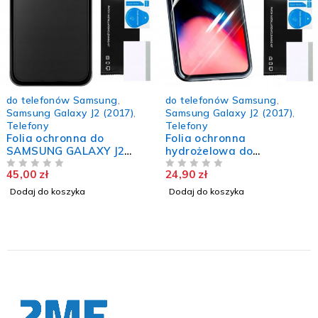
do telefonów Samsung
,
do telefonów Samsung
,
Samsung Galaxy J2 (2017)
,
Samsung Galaxy J2 (2017)
,
Telefony
Telefony
Folia ochronna do
Folia ochronna
SAMSUNG GALAXY J2
hydrożelowa do
2017 matowa na ekran
SAMSUNG GALAXY J2
45,00
zł
24,90
zł
hydrożelowa mocna
NA 5
2017 na ekran trwała TPU
NA 5
Dodaj do koszyka
Dodaj do koszyka