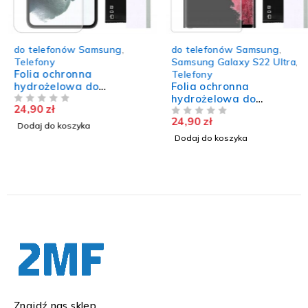
do telefonów Samsung
,
do telefonów Samsung
,
Telefony
Samsung Galaxy S22 Ultra
,
Folia ochronna
Telefony
hydrożelowa do
Folia ochronna
SAMSUNG GALAXY S21
hydrożelowa do
24,90
zł
wytrzymała mocna szkło
NA 5
SAMSUNG GALAXY S22
24,90
zł
TPU
ULTRA 5G trwała szkło
NA 5
Dodaj do koszyka
TPU
Dodaj do koszyka
Znajdź nas sklep