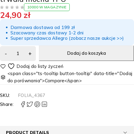
10000 W MAGAZYNIE
24,90
zł
NA 5
Darmowa dostawa od 199 zł
Szacowany czas dostawy 1-2 dni
Super sprzedawca Allegro (zobacz nasze aukcje >>)
Dodaj do koszyka
<span class="ts-tooltip button-tooltip" data-title="Dodaj
do porównania">Compare</span>
SKU:
FOLIA_4367
Share:
PRODUCT DETAILS