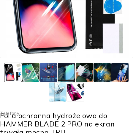
Telefony
Folia ochronna hydrożelowa do
HAMMER BLADE 2 PRO na ekran
trwała mocna TPU