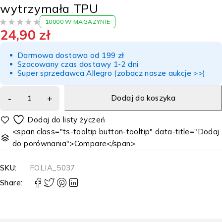
wytrzymała TPU
10000 W MAGAZYNIE
24,90
zł
NA 5
Darmowa dostawa od 199 zł
Szacowany czas dostawy 1-2 dni
Super sprzedawca Allegro (zobacz nasze aukcje >>)
Dodaj do koszyka
<span class="ts-tooltip button-tooltip" data-title="Dodaj
do porównania">Compare</span>
SKU:
FOLIA_5037
Share: