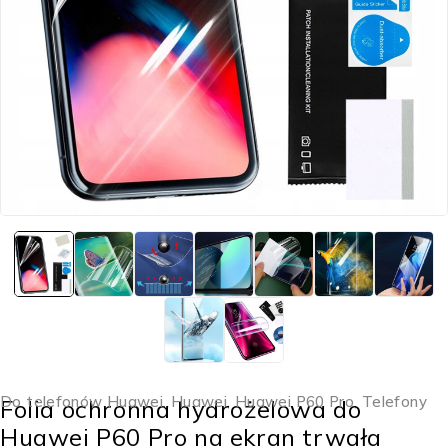
Do telefonów Huawei
,
Huawei
,
Huawei P60 Pro
,
Telefony
Folia ochronna hydrożelowa do
Huawei P60 Pro na ekran trwała