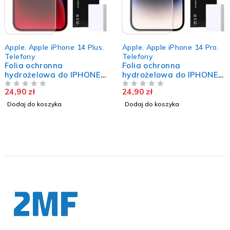
Apple
,
Apple iPhone 14 Plus
,
Apple
,
Apple iPhone 14 Pro
,
Telefony
Telefony
Folia ochronna
Folia ochronna
hydrożelowa do IPHONE
hydrożelowa do IPHONE
14 PLUS wytrzymała na
14 PRO wytrzymała na
24,90
zł
24,90
zł
ekran szkło TPU
NA 5
ekran szkło TPU
NA 5
Dodaj do koszyka
Dodaj do koszyka