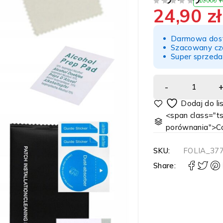
10000 
24,90
zł
NA 5
Darmowa dost
Szacowany cz
Super sprzeda
<span class="ts
porównania">C
SKU:
FOLIA_37
Share: