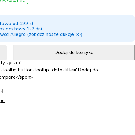
W MAGAZYNIE
awa od 199 zł
as dostawy 1-2 dni
wca Allegro (zobacz nasze aukcje >>)
Dodaj do koszyka
-tooltip button-tooltip" data-title="Dodaj do
ompare</span>
74