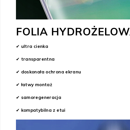
FOLIA HYDROŻELOW
✔
ultra cienka
✔
transparentna
✔
doskonała ochrona ekranu
✔
łatwy montaż
✔
samoregeneracja
✔
kompatybilna z etui