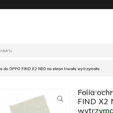
wa do OPPO FIND X2 NEO na ekran trwała wytrzymała
Folia oc
Oppo
,
Oppo Find X
FIND X2 
wytrzyma