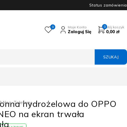
Status zamówienia
0
0
Moje Konto
Mój koszyk
Zaloguj Się
0,00
zł
hronna hydrożelowa do OPPO
2 Neo
,
Telefony
NEO na ekran trwała
ła