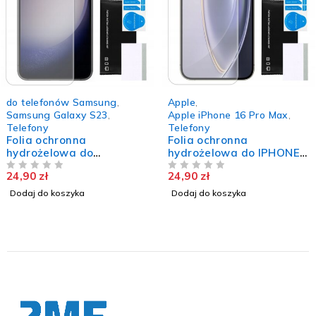
do telefonów Samsung
,
Apple
,
Samsung Galaxy S23
,
Apple iPhone 16 Pro Max
,
Telefony
Telefony
Folia ochronna
Folia ochronna
hydrożelowa do
hydrożelowa do IPHONE
SAMSUNG GALAXY S23
16 PRO MAX wytrzymała
24,90
zł
24,90
zł
trwała szkło nie pęka
NA 5
mocna szkło TPU
NA 5
TPU
Dodaj do koszyka
Dodaj do koszyka