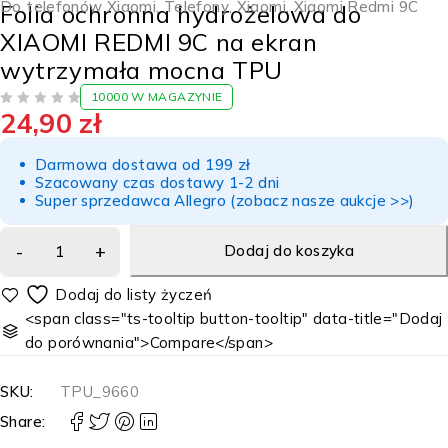
Do telefonów Xiaomi
,
Telefony
,
Xiaomi
,
Xiaomi Redmi 9C
Folia ochronna hydrożelowa do
XIAOMI REDMI 9C na ekran
wytrzymała mocna TPU
10000 W MAGAZYNIE
24,90
zł
NA 5
Darmowa dostawa od 199 zł
Szacowany czas dostawy 1-2 dni
Super sprzedawca Allegro (zobacz nasze aukcje >>)
Dodaj do koszyka
<span class="ts-tooltip button-tooltip" data-title="Dodaj
do porównania">Compare</span>
SKU:
TPU_9660
Share: