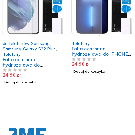
do telefonów Samsung
,
Telefony
Folia ochronna
Samsung Galaxy S22 Plus
,
hydrożelowa do IPHONE
Telefony
Folia ochronna
13 PRO MAX wytrzymała
24,90
zł
hydrożelowa do
mocna szkło TPU
NA 5
SAMSUNG GALAXY S22
Dodaj do koszyka
24,90
zł
PLUS trwała mocna
NA 5
szkłoTPU
Dodaj do koszyka