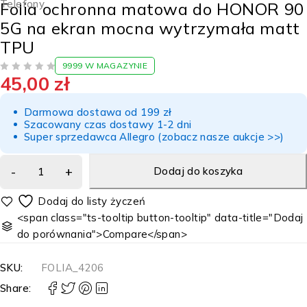
Telefony
Folia ochronna matowa do HONOR 90
5G na ekran mocna wytrzymała matt
TPU
9999 W MAGAZYNIE
45,00
zł
NA 5
Darmowa dostawa od 199 zł
Szacowany czas dostawy 1-2 dni
Super sprzedawca Allegro (zobacz nasze aukcje >>)
Dodaj do koszyka
<span class="ts-tooltip button-tooltip" data-title="Dodaj
do porównania">Compare</span>
SKU:
FOLIA_4206
Share: