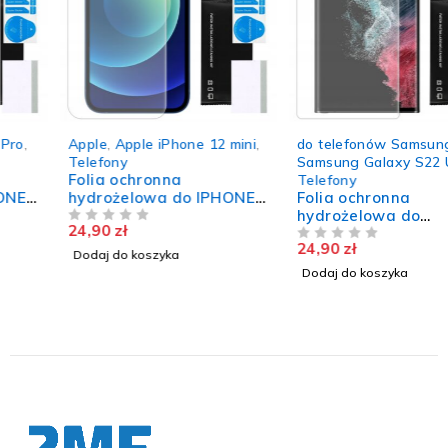
Apple
,
Apple iPhone 12 mini
,
do telefonów Samsung
,
Telefony
Samsung Galaxy S22 Ultra
,
Folia ochronna
Telefony
hydrożelowa do IPHONE
Folia ochronna
12 MINI wytrzymała szkło
hydrożelowa do
24,90
zł
nie pęka TPU
NA 5
SAMSUNG GALAXY S22
24,90
zł
ULTRA 5G trwała szkło
NA 5
Dodaj do koszyka
TPU
Dodaj do koszyka