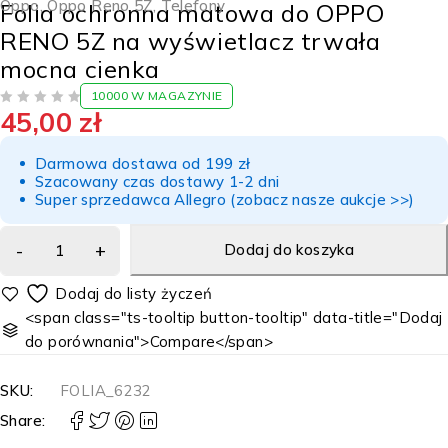
Oppo
,
Oppo Reno 5Z
,
Telefony
Folia ochronna matowa do OPPO
RENO 5Z na wyświetlacz trwała
mocna cienka
10000 W MAGAZYNIE
45,00
zł
NA 5
Darmowa dostawa od 199 zł
Szacowany czas dostawy 1-2 dni
Super sprzedawca Allegro (zobacz nasze aukcje >>)
Dodaj do koszyka
<span class="ts-tooltip button-tooltip" data-title="Dodaj
do porównania">Compare</span>
SKU:
FOLIA_6232
Share: