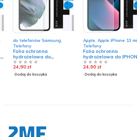
do telefonów Samsung
,
Apple
,
Apple iPhone 13 mini
,
Telefony
Telefony
Folia ochronna
Folia ochronna
hydrożelowa do
hydrożelowa do IPHONE
SAMSUNG GALAXY S21
13 MINI wytrzymała szkło
24,90
zł
24,90
zł
wytrzymała mocna szkło
NA 5
nie pęka TPU
NA 5
TPU
Dodaj do koszyka
Dodaj do koszyka