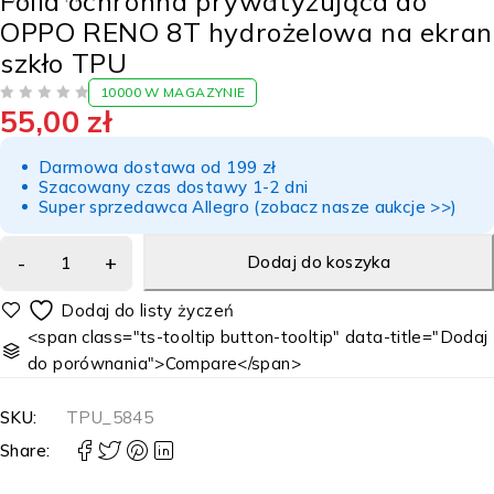
Folia ochronna prywatyzująca do
OPPO RENO 8T hydrożelowa na ekran
szkło TPU
10000 W MAGAZYNIE
55,00
zł
NA 5
Darmowa dostawa od 199 zł
Szacowany czas dostawy 1-2 dni
Super sprzedawca Allegro (zobacz nasze aukcje >>)
Dodaj do koszyka
<span class="ts-tooltip button-tooltip" data-title="Dodaj
do porównania">Compare</span>
SKU:
TPU_5845
Share: