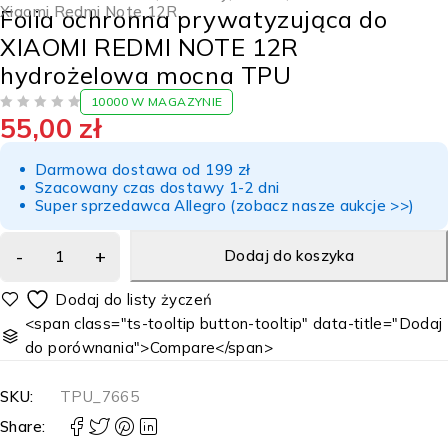
Xiaomi Redmi Note 12R
Folia ochronna prywatyzująca do
XIAOMI REDMI NOTE 12R
hydrożelowa mocna TPU
10000 W MAGAZYNIE
55,00
zł
NA 5
Darmowa dostawa od 199 zł
Szacowany czas dostawy 1-2 dni
Super sprzedawca Allegro (zobacz nasze aukcje >>)
Dodaj do koszyka
<span class="ts-tooltip button-tooltip" data-title="Dodaj
do porównania">Compare</span>
SKU:
TPU_7665
Share: