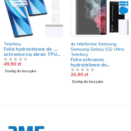
Telefony
do telefonów Samsung
,
Folia hydrożelowa do .....
Samsung Galaxy S22 Ultra
,
ochronna na ekran TPU
Telefony
szkło 2 sztuki
Folia ochronna
49,90
zł
NA 5
hydrożelowa do
SAMSUNG GALAXY S22
Dodaj do koszyka
24,90
zł
ULTRA 5G trwała szkło
NA 5
TPU
Dodaj do koszyka