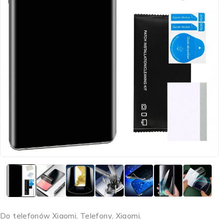
Do telefonów Xiaomi
,
Telefony
,
Xiaomi
,